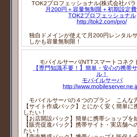
TOK2プロフェッショナル(株式会社パラ
月200円＋容量無制限＋初期設定
TOK2プロフェッショナル
http://tok2.com/pro/
独自ドメインが使えて月200円レンタル
しかも容量無制限！
モバイルサーバ(NTTスマートコネク
【専門知識不要！】簡単・安心の携帯
ル！
モバイルサーバ
http://www.mobileserver.ne.j
モバイルサーバの４つのプラン こんな
【サイト作成パック】とにかく安く簡単に
したい！
【お店開設パック】簡単に携帯ショップを
【販売促進パック】携帯サイト・実店舗へ
たい！
【商売繁盛パック】携帯ショップも販促も