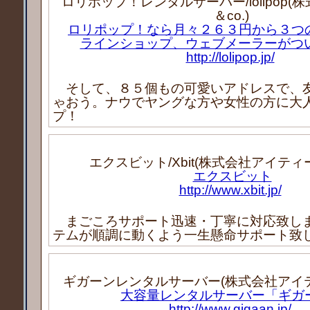
ロリポップ！レンタルサーバー/lolipop(株式
＆co.)
ロリポップ！なら月々２６３円から３つ
ラインショップ、ウェブメーラーがつ
http://lolipop.jp/
そして、８５個もの可愛いアドレスで、
ゃおう。ナウでヤングな方や女性の方に大
プ！
エクスビット/Xbit(株式会社アイティ
エクスビット
http://www.xbit.jp/
まごころサポート迅速・丁寧に対応致し
テムが順調に動くよう一生懸命サポート致
ギガーンレンタルサーバー(株式会社アイ
大容量レンタルサーバー「ギガ
http://www.gigaan.jp/