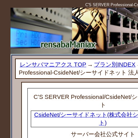
C'S SERVER Professio
レンサバマニアクス TOP
→
プラン別INDEX
Professional-CsideNet/シーサイドネッ
C'S SERVER Professional
/CsideNe
ト
CsideNet/シーサイドネット(株式会
ト)
サーバー会社公式サイト