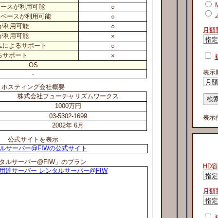
ベースが利用可能
○
データベースが利用可能
○
ssが利用可能
○
月額
sshが利用可能
×
ムによるサポート
○
るサポート
×
OS
表示
-
ホスティング会社概要
株式会社フューチャリズムワークス
1000万円
03-5302-1699
表示
2002年 6月
公式サイトを表示
ルサーバー@FIWの公式サイト
タルサーバー@FIW」のプラン
HD
用達サーバー レンタルサーバー@FIW
月額