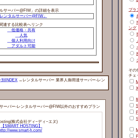
プラ
ルサーバー@FIW」の詳細を表示
レンタルサーバー@FIW」
関連する比較表へリンク
ング
低価格・共有
人気
個人利用向け
アダルト可能
その
チェ
別INDEX
→レンタルサーバー 業界人御用達サーバー-レン
M
サーバー-レンタルサーバー@FIW以外のおすすめプラン
 Hosting(株式会社ディ−ディ−エヌ)
【SMART HOSTING】
http://www.smart-h.com/