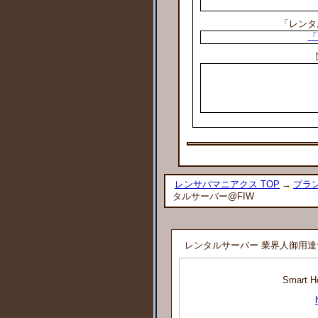
「レンタ
「
レンサバマニアクス TOP
→
プラン
タルサーバー@FIW
レンタルサーバー 業界人御用達
Smart