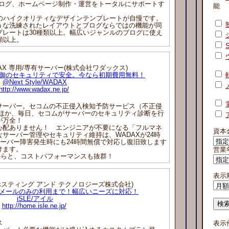
バー、ブログ、ホームページ制作・運営をトータルにサポートす
能
のハイクオリティなデザインテンプレートが自慢です。
うな洗練されたレイアウトとブログならではの機能が同
プレートは30種類以上。幅広いジャンルのブログに使え
類以上。
/WADAX 専用/専有サーバー(株式会社ワダックス)
御のセキュリティで安全。今なら初期費用無料！
@Next Style/WADAX
http://www.wadax.ne.jp/
e 専用サーバー。セコムの不正侵入検知予防サービス（不正侵
付くほか、毎日、セコムがサーバーのセキュリティ診断を行
が万全！
配ありません！ エンジニアが不要になる「フルマネ
資本
サーバー管理やセキュリティ維持は、WADAXが24時
サーバー障害発生時にも24時間無償で対応し復旧致します
けます。
営業
からと、コストパフォーマンスも抜群！
表示
MO ホスティング アンド テクノロジーズ株式会社)
メールのみの利用まで！幅広いニーズに対応！
iSLE/アイル
http://home.isle.ne.jp/
ス
表示