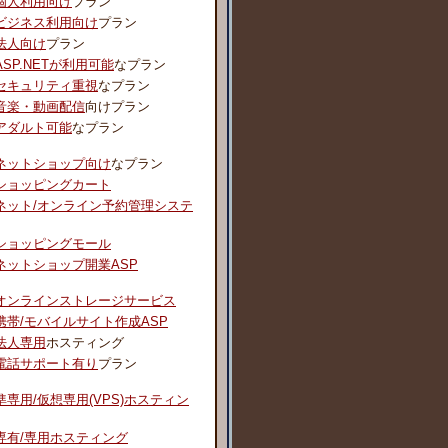
個人利用向け
プラン
ビジネス利用向け
プラン
法人向け
プラン
ASP.NETが利用可能
なプラン
セキュリティ重視
なプラン
音楽・動画配信
向けプラン
アダルト可能
なプラン
ネットショップ向け
なプラン
ショッピングカート
ネット/オンライン予約管理システ
ショッピングモール
ネットショップ開業ASP
オンラインストレージサービス
携帯/モバイルサイト作成ASP
法人専用
ホスティング
電話サポート有り
プラン
準専用/仮想専用(VPS)ホスティン
専有/専用ホスティング