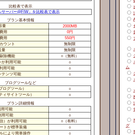
比較表で表示
ルサーバー@FIW」を比較表で表示
プラン基本情報
容量
2000MB
費用
0円
費用
550円
カウント
無制限
送量
無制限
駆除機能
○（無料）
ンが利用可能
○
ム
I利用可能
○
ンテンツ可能
○
ブログツールなど
pe（ブログツール）
○
ニティサイトツール）
○
プラン詳細情報
利用可能
○
利用可能
○
通信）が利用可能
○（有料）
グ
ートが標準装備
○
ルにより簡単操作
○