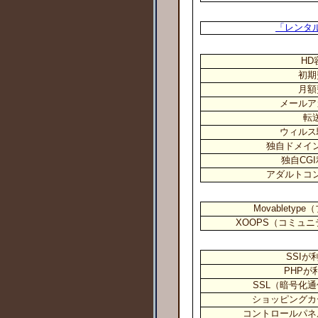
「レンタ
HD
初期
月額
メールア
転
ウィルス
独自ドメイ
独自CG
アダルトコ
Movablety
XOOPS（コミュ
SSIが
PHPが
SSL（暗号化
ショッピングカ
コントロールパネ