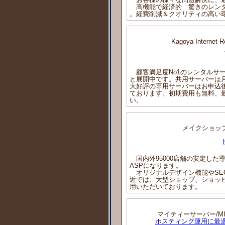
高機能で経済的 驚きのレンタル
。経費削減＆クオリティの高い
Kagoya Inter
顧客満足度No1のレンタルサ
と展開中です。共用サーバーは月
大好評の専用サーバーはお申込
ております。初期費用も無料、
い。
メイクショップ/
国内外95000店舗の安定した導
ASPになります。
オリジナルデザイン機能やSEO
近では、大型ショップ、ショッ
用いただいております。
マイティーサーバー/MI
ホスティング運用に最適