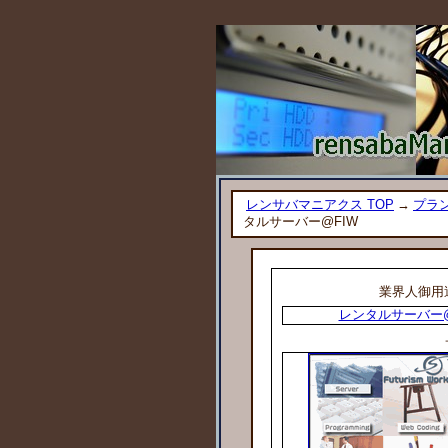
レンサバマニアクス TOP
→
プラン
タルサーバー@FIW
業界人御用
レンタルサーバー@