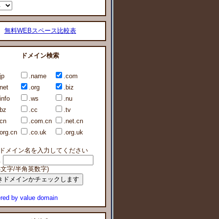
無料WEBスペース比較表
ドメイン検索
jp
.name
.com
.net
.org
.biz
info
.ws
.nu
.bz
.cc
.tv
.cn
.com.cn
.net.cn
.org.cn
.co.uk
.org.uk
ドメイン名を入力してください
.
64文字/半角英数字)
red by value domain