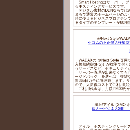
Smart Hostingはサー
るホスティングサービスです。
デジタル素材のDDNならでは
まるで通常のホームページのよ
時に使えるビジネスブログテン
るタイプのテンプレートが80種
@Next Style
セコムの不正侵入検知防
WADAXの ＠Next Styl
入検知防御(IPS)）が標準で
うサービスなど、セキュリティ
サーバー管理が出来なくても心
ージドパック」を選べば、複雑な
間365日万全に管理致します。
ので、大変低コストでご利用頂
ご利用代金は、月額29400円
iSLE/アイル (G
個人〜ビジネス利用、
アイル ホスティングサービ