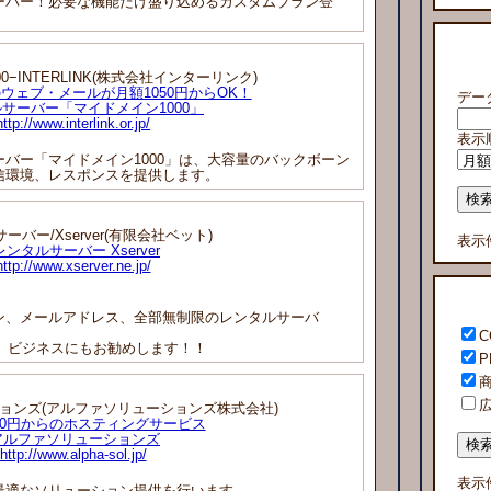
バー！必要な機能だけ盛り込めるカスタムプラン登
0−INTERLINK(株式会社インターリンク)
ウェブ・メールが月額1050円からOK！
デー
サーバー「マイドメイン1000」
http://www.interlink.or.jp/
表示
バー「マイドメイン1000」は、大容量のバックボーン
信環境、レスポンスを提供します。
ーバー/Xserver(有限会社ベット)
表示
レンタルサーバー Xserver
http://www.xserver.ne.jp/
、メールアドレス、全部無制限のレンタルサーバ
C
。ビジネスにもお勧めします！！
P
ョンズ(アルファソリューションズ株式会社)
00円からのホスティングサービス
アルファソリューションズ
http://www.alpha-sol.jp/
表示
適なソリューション提供を行います。