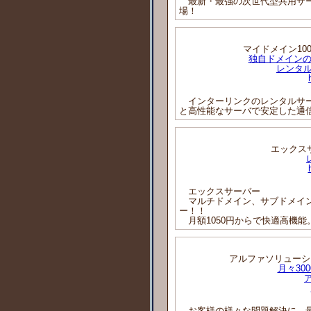
最新・最強の次世代型共用サー
場！
マイドメイン100
独自ドメインの
レンタル
インターリンクのレンタルサー
と高性能なサーバで安定した通
エックスサ
エックスサーバー
マルチドメイン、サブドメイン
ー！！
月額1050円からで快適高機能
アルファソリューシ
月々30
お客様の様々な問題解決に、最