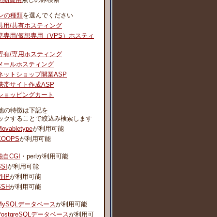
ンの種類
を選んでください
共用/共有ホスティング
準専用/仮想専用（VPS）ホスティ
専有/専用ホスティング
メールホスティング
ネットショップ開業ASP
携帯サイト作成ASP
ショッピングカート
他の特徴は下記を
ックすることで絞込み検索します
ovabletype
が利用可能
XOOPS
が利用可能
独自CGI
・perlが利用可能
SSI
が利用可能
PHP
が利用可能
SSH
が利用可能
MySQLデータベース
が利用可能
PostgreSQLデータベース
が利用可