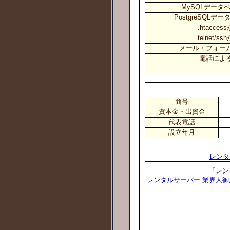
MySQLデータ
PostgreSQL
.htacce
telnet/
メール・フォー
電話によ
商号
資本金・出資金
代表電話
設立年月
レンタ
「レン
レンタルサーバー 業界人御