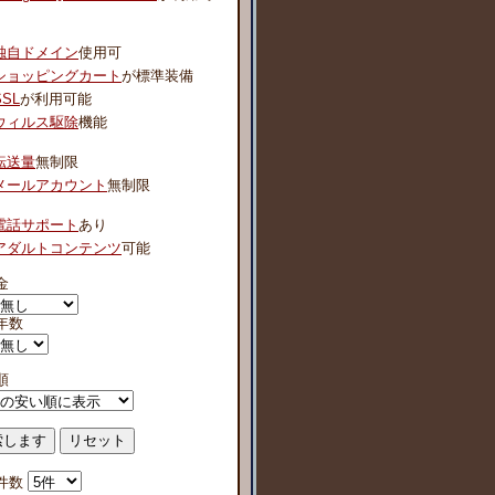
独自ドメイン
使用可
ショッピングカート
が標準装備
SSL
が利用可能
ウィルス駆除
機能
転送量
無制限
メールアカウント
無制限
電話サポート
あり
アダルトコンテンツ
可能
金
年数
順
件数