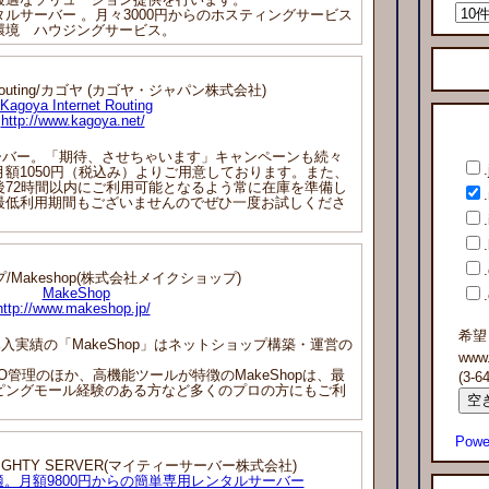
サーバー 。月々3000円からのホスティングサービス
環境 ハウジングサービス。
net Routing/カゴヤ (カゴヤ・ジャパン株式会社)
Kagoya Internet Routing
http://www.kagoya.net/
ーバー。「期待、させちゃいます」キャンペーンも続々
.
額1050円（税込み）よりご用意しております。また、
後72時間以内にご利用可能となるよう常に在庫を準備し
最低利用期間もございませんのでぜひ一度お試しくださ
.
Makeshop(株式会社メイクショップ)
MakeShop
http://www.makeshop.jp/
希望
入実績の「MakeShop」はネットショップ構築・運営の
www
管理のほか、高機能ツールが特徴のMakeShopは、最
(3-
ピングモール経験のある方など多くのプロの方にもご利
Powe
GHTY SERVER(マイティーサーバー株式会社)
。月額9800円からの簡単専用レンタルサーバー