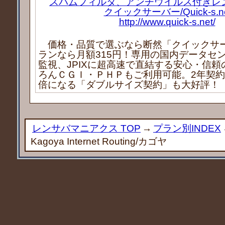
スパムフィルタ、アンチウイルス付きレ
クイックサーバー/Quick-s.n
http://www.quick-s.net/
価格・品質で選ぶなら断然「クイックサ
ランなら月額315円！専用の国内データセン
監視、JPIXに超高速で直結する安心・信
ろんＣＧＩ・ＰＨＰもご利用可能。2年契
倍になる「ダブルサイズ契約」も大好評！
レンサバマニアクス TOP
→
プラン別INDEX
Kagoya Internet Routing/カゴヤ