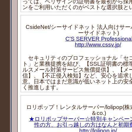
っては、ベリサインの証明書を最初から採
ンをご利用いただくのがベストな選択肢と
CsideNet/シーサイドネット 法人向けサ
ーサイドネット)
C'S SERVER Professiona
http://www.cssv.jp/
セキュリティのプロフェッショナル「セ
ト」と業務提携を結び、【SSL証明書の標
ルスメール対策サービス無償提供】、【メ
信】、【不正侵入検知】など、安心を追求
意。日本ではまだ意識が低いネット上の安
く推進します。
ロリポップ！レンタルサーバー/lolipop(株式
＆co.)
★ロリポップサーバー☆特別キャンペー
性の方、お引っ越しの方はなんと初期
http://lolipop.jp/