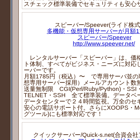
スチェック標準装備でセキュリティも安心
スピーバー/Speever(ライド株
多機能・仮想専用サーバーが月額17
スピーバー/Speever
http://www.speever.net/
レンタルサーバー「スピーバー」は、価
ト体制、すべてがビジネス・ニーズに対応
ーバーです。
月額1785円（税込）〜 で専用サーバ並
想専用サーバー採用）メールアカウント数
送量無制限 CGI(Perl/Ruby/Python)・SSI
TELNET・SSH 全て標準装備。データ
データセンターで２４時間監視。万全のセ
安心の電話サポート付。さらにXOOPS・Mova
グツール)にも標準対応です！
クイックサーバー/Quick-s.net(合資