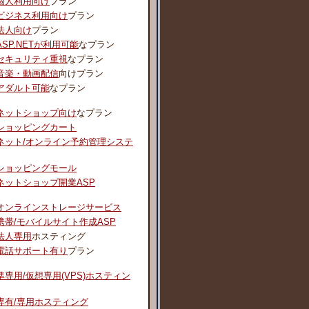
個人利用向け
プラン
ビジネス利用向け
プラン
法人向け
プラン
ASP.NETが利用可能
なプラン
セキュリティ重視
なプラン
音楽・動画配信
向けプラン
アダルト可能
なプラン
ネットショップ向け
なプラン
ショッピングカート
ネット/オンライン予約管理システ
ショッピングモール
ネットショップ開業ASP
オンラインストレージサービス
携帯/モバイルサイト作成ASP
法人専用
ホスティング
電話サポート有り
プラン
準専用/仮想専用(VPS)ホスティン
専有/専用ホスティング