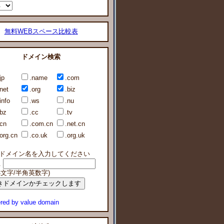
無料WEBスペース比較表
ドメイン検索
jp
.name
.com
.net
.org
.biz
info
.ws
.nu
.bz
.cc
.tv
.cn
.com.cn
.net.cn
.org.cn
.co.uk
.org.uk
ドメイン名を入力してください
.
64文字/半角英数字)
red by value domain