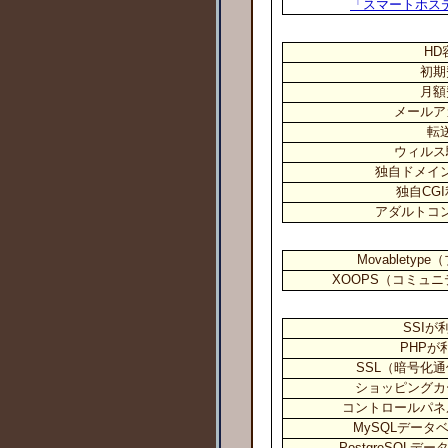
「スマートホスティ
HD
初期
月額
メールア
転
ウィルス
独自ドメイ
独自CG
アダルトコ
Movablety
XOOPS（コミュ
SSIが
PHPが
SSL（暗号化
ショッピングカ
コントロールパネ
MySQLデータ
PostgreSQL