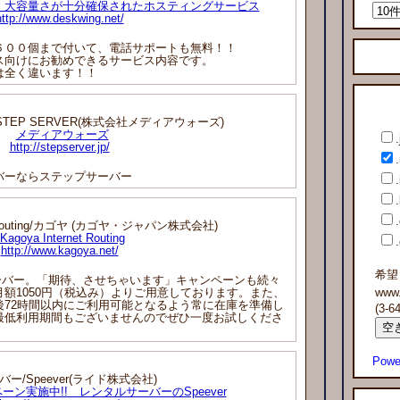
、大容量さが十分確保されたホスティングサービス
http://www.deskwing.net/
００個まで付いて、電話サポートも無料！！
向けにお勧めできるサービス内容です。
は全く違います！！
TEP SERVER(株式会社メディアウォーズ)
メディアウォーズ
.
http://stepserver.jp/
ーならステップサーバー
.
net Routing/カゴヤ (カゴヤ・ジャパン株式会社)
Kagoya Internet Routing
http://www.kagoya.net/
希望
ーバー。「期待、させちゃいます」キャンペーンも続々
額1050円（税込み）よりご用意しております。また、
www
後72時間以内にご利用可能となるよう常に在庫を準備し
(3-
最低利用期間もございませんのでぜひ一度お試しくださ
Powe
ー/Speever(ライド株式会社)
ン実施中!! レンタルサーバーのSpeever