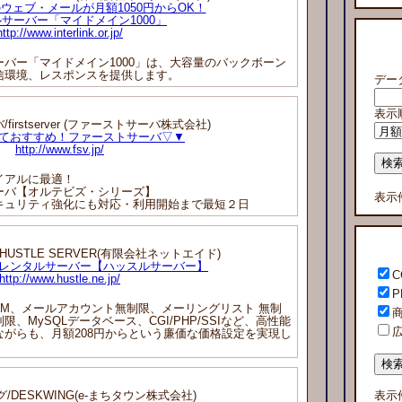
ウェブ・メールが月額1050円からOK！
サーバー「マイドメイン1000」
http://www.interlink.or.jp/
バー「マイドメイン1000」は、大容量のバックボーン
信環境、レスポンスを提供します。
デー
表示
irstserver (ファーストサーバ株式会社)
ておすすめ！ファーストサーバ▽▼
http://www.fsv.jp/
イアルに最適！
バ【オルテビズ・シリーズ】
表示
ュリティ強化にも対応・利用開始まで最短２日
USTLE SERVER(有限会社ネットエイド)
レンタルサーバー【ハッスルサーバー】
C
http://www.hustle.ne.jp/
P
M、メールアカウント無制限、メーリングリスト 無制
MySQLデータベース、CGI/PHP/SSIなど、高性能
がらも、月額208円からという廉価な価格設定を実現し
/DESKWING(e-まちタウン株式会社)
表示