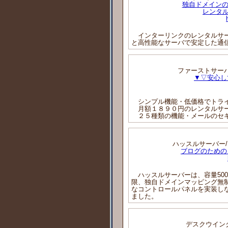
独自ドメインの
レンタル
インターリンクのレンタルサー
と高性能なサーバで安定した通
ファーストサーバ/f
▼▽安心し
シンプル機能・低価格でトラ
月額１８９０円のレンタルサー
２５種類の機能・メールのセキ
ハッスルサーバー/H
ブログのための
ハッスルサーバーは、容量500
限、独自ドメインマッピング無制限、
なコントロールパネルを実装しな
ました。
デスクウイング