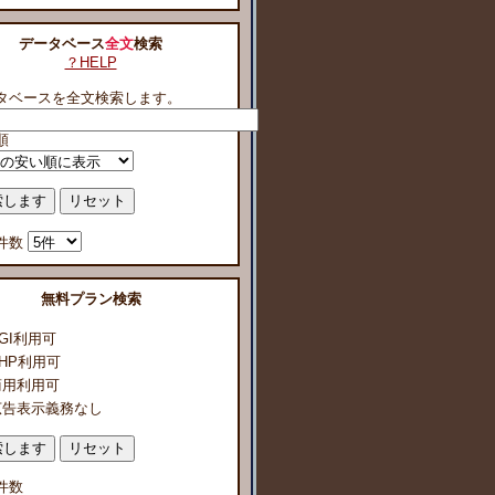
データベース
全文
検索
？HELP
タベースを全文検索します。
順
件数
無料プラン検索
GI利用可
HP利用可
商用利用可
広告表示義務なし
件数