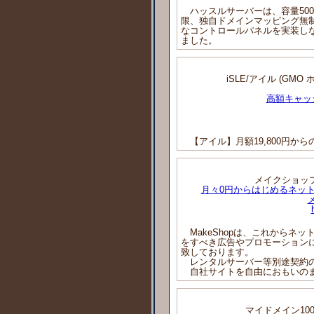
ハッスルサーバーは、容量500
限、独自ドメインマッピング無制限、
なコントロールパネルを実装しな
ました。
iSLE/アイル (G
高額キャッ
【アイル】月額19,800円か
メイクショップ/
月々0円からはじめるネッ
MakeShopは、これからネ
をすべき広告やプロモーション
致しております。
レンタルサーバー等別途契約の必
自社サイトを自由におもいの
マイドメイン100