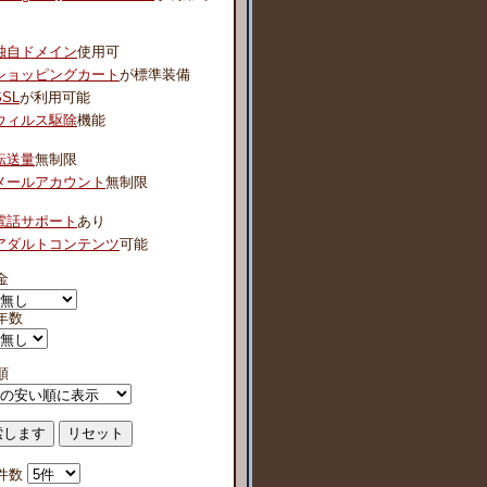
独自ドメイン
使用可
ショッピングカート
が標準装備
SSL
が利用可能
ウィルス駆除
機能
転送量
無制限
メールアカウント
無制限
電話サポート
あり
アダルトコンテンツ
可能
金
年数
順
件数