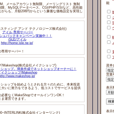
能
M、メールアカウント無制限、メーリングリスト 無制
MySQLデータベース、CGI/PHP/SSIなど、高性能
がらも、月額208円からという廉価な価格設定を実現し
MO ホスティング アンド テクノロジーズ株式会社)
アイル 専用サーバー
シュバックキャンペーン実施中！！
iSLE/アイル
http://home.isle.ne.jp/
らの専用サーバー！
Makeshop(株式会社メイクショップ)
資本
トショップ。簡単作成でネットショップオーナーに！
メイクショップ/Makeshop
営業
http://www.makeshop.jp/
ットショップを始めようとされる方々のために、本来投資
表示
に大いに努力をできるよう、低コストでサービスを提供
要なくMakeShopでオールインワンOK！
まま運営できます。
表示
0−INTERLINK(株式会社インターリンク)