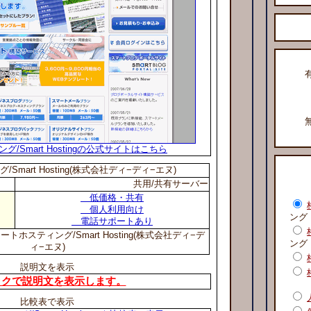
/Smart Hostingの公式サイトはこちら
mart Hosting(株式会社ディ−ディ−エヌ)
共用/共有サーバー
低価格・共有
個人利用向け
ング
電話サポートあり
ホスティング/Smart Hosting(株式会社ディ−デ
ング
ィ−エヌ)
説明文を表示
ックで説明文を表示します。
比較表で表示