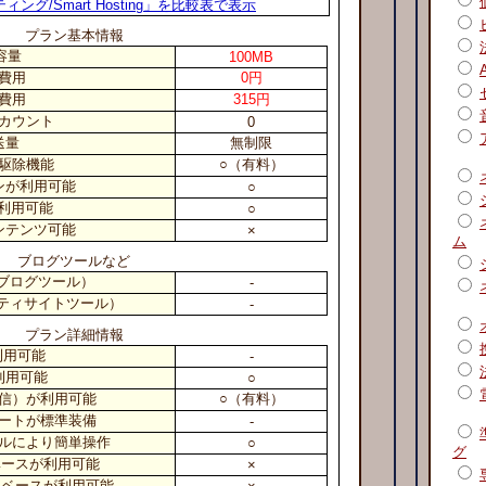
ング/Smart Hosting」を比較表で表示
プラン基本情報
容量
100MB
費用
0円
費用
315円
カウント
0
送量
無制限
駆除機能
○（有料）
ンが利用可能
○
I利用可能
○
ンテンツ可能
×
ム
ブログツールなど
pe（ブログツール）
-
ニティサイトツール）
-
プラン詳細情報
利用可能
-
利用可能
○
通信）が利用可能
○（有料）
ートが標準装備
-
ルにより簡単操作
○
グ
ベースが利用可能
×
データベースが利用可能