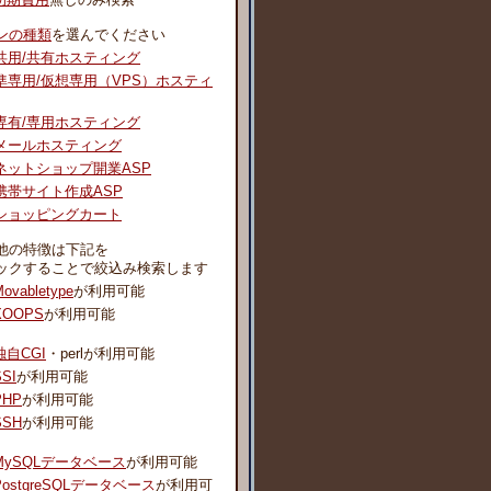
ンの種類
を選んでください
共用/共有ホスティング
準専用/仮想専用（VPS）ホスティ
専有/専用ホスティング
メールホスティング
ネットショップ開業ASP
携帯サイト作成ASP
ショッピングカート
他の特徴は下記を
ックすることで絞込み検索します
ovabletype
が利用可能
XOOPS
が利用可能
独自CGI
・perlが利用可能
SSI
が利用可能
PHP
が利用可能
SSH
が利用可能
MySQLデータベース
が利用可能
PostgreSQLデータベース
が利用可