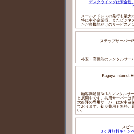
デスクウイングは安全性
メールアドレスの発行も最大６
特に中小企業様、またビジネス
ただ多機能だけのサービスと
ステップサーバー/S
格安・高機能のレンタルサーバ
Kagoya Inter
顧客満足度No1のレンタルサ
と展開中です。共用サーバーは月
大好評の専用サーバーはお申込
ております。初期費用も無料、
い。
スピーバ
３ヶ月無料キャンペー