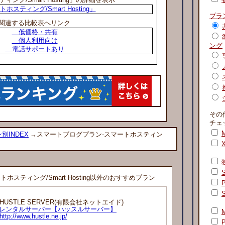
ホスティング/Smart Hosting」
プラ
関連する比較表へリンク
低価格・共有
個人利用向け
ング
電話サポートあり
その
チェ
M
別INDEX
→スマートブログプラン-スマートホスティン
スティング/Smart Hosting以外のおすすめプラン
USTLE SERVER(有限会社ネットエイド)
レンタルサーバー【ハッスルサーバー】
http://www.hustle.ne.jp/