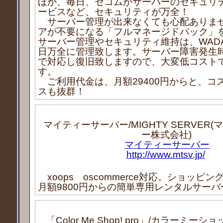
ほか、毎日、セコムがサーバーのセキュリ
ービスなど、セキュリティが万全！
サーバー管理が出来なくても心配ありま
アが不要になる「フルマネージドパック」
サーバー管理やセキュリティ維持は、WADAX
日万全に管理致します。サーバー障害発生時
で対応し復旧致しますので、大変低コスト
す。
ご利用代金は、月額29400円からと、コ
スも抜群！
マイティーサーバー/MIGHTY SERVER
ー株式会社)
マイティーサーバー
http://www.mtsv.jp/
xoops oscommerce対応。ショッピ
月額9800円からの簡単専用レンタルサーバ
「Color Me Shop! pro」/カラーミー