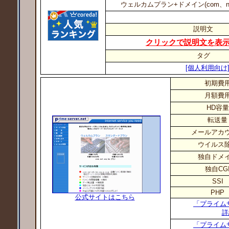
ウェルカムプラン+ドメイン(com、net、
説明文
クリックで説明文を表
タグ
[個人利用向け
初期費
月額費
HD容量
転送量
メールアカ
ウイルス
独自ドメ
独自CG
SSI
PHP
公式サイトはこちら
「プライム
詳
「プライム