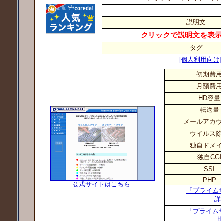
説明文
クリックで説明文を表
タグ
[個人利用向け
初期費
月額費
HD容量
転送量
メールアカ
ウイルス
独自ドメ
独自CG
SSI
PHP
公式サイトはこちら
「プライム
詳
「プライム