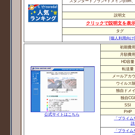
スタンダードプラン+ドメイン(com、net、
説明文
クリックで説明文を表
タグ
[個人利用向け
初期費
月額費
HD容量
転送量
メールアカ
ウイルス
独自ドメ
独自CG
SSI
PHP
公式サイトはこちら
「プライム
詳
「プライム