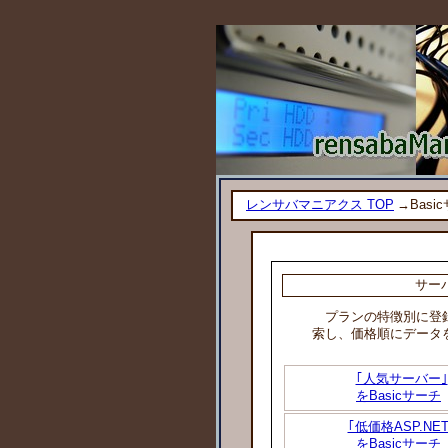
レンサバマニアクス TOP
→Basi
サー
プランの特徴別に登録
索し、価格順にデータ
｢人気サーバー｣
をBasicサーチ
｢低価格ASP.NET
をBasicサーチ