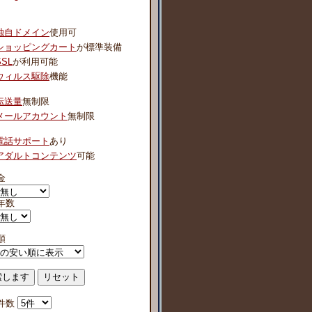
独自ドメイン
使用可
ショッピングカート
が標準装備
SSL
が利用可能
ウィルス駆除
機能
転送量
無制限
メールアカウント
無制限
電話サポート
あり
アダルトコンテンツ
可能
金
年数
順
件数