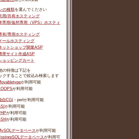
ンの種類
を選んでください
共用/共有ホスティング
準専用/仮想専用（VPS）ホスティ
専有/専用ホスティング
メールホスティング
ネットショップ開業ASP
携帯サイト作成ASP
ショッピングカート
他の特徴は下記を
ックすることで絞込み検索します
ovabletype
が利用可能
XOOPS
が利用可能
独自CGI
・perlが利用可能
SSI
が利用可能
PHP
が利用可能
SSH
が利用可能
MySQLデータベース
が利用可能
PostgreSQLデータベース
が利用可