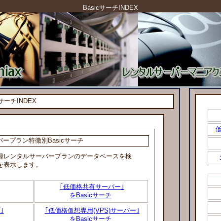
BasicサーチINDEX
cサーチINDEX
低
バープラン特徴別Basicサーチ
レンタルサーバープランのデータベースを検
を表示します。
｢低価格共有サーバー｣
をBasicサーチ
｣
｢低価格仮想専用(VPS)サーバー｣
をBasicサーチ