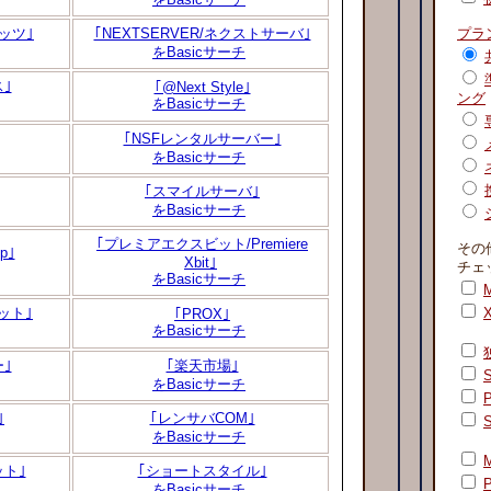
ラッツ｣
｢NEXTSERVER/ネクストサーバ｣
プラ
をBasicサーチ
｣
｢@Next Style｣
ング
をBasicサーチ
｢NSFレンタルサーバー｣
をBasicサーチ
｢スマイルサーバ｣
をBasicサーチ
｢プレミアエクスビット/Premiere
その
p｣
Xbit｣
チェ
をBasicサーチ
M
ット｣
｢PROX｣
をBasicサーチ
｣
｢楽天市場｣
をBasicサーチ
｣
｢レンサバCOM｣
をBasicサーチ
ト｣
｢ショートスタイル｣
をBasicサーチ