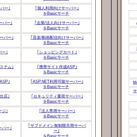
バー｣
｢個人利用向けサーバー｣
をBasicサーチ
ーバー｣
｢企業/法人向けサーバー｣
をBasicサーチ
ーバー｣
｢音楽/動画配信向けサーバー｣
をBasicサーチ
バー｣
｢ショッピングカート｣
をBasicサーチ
ステム｣
｢携帯サイト作成ASP｣
をBasicサーチ
SP｣
｢ASP.NET利用可能サーバー｣
M
をBasicサーチ
サ
出店｣
｢セキュリティ重視サーバー｣
をBasicサーチ
ージ｣
｢法人専用サーバー｣
をBasicサーチ
｢サブドメイン無制限共用サーバ
ーバー｣
ー｣
をBasicサーチ