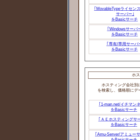
｢MovableTypeライセ
サーバー｣
をBasicサーチ
｢Windowsサーバ
をBasicサーチ
｢専有/専用サーバ
をBasicサーチ
ホス
ホスティング会社別に
を検索し、価格順にデ
｢1-man.net/イチマン
をBasicサーチ
｢ＡＥホスティングサ
をBasicサーチ
｢Amu-Server/アミュ
をBasicサーチ