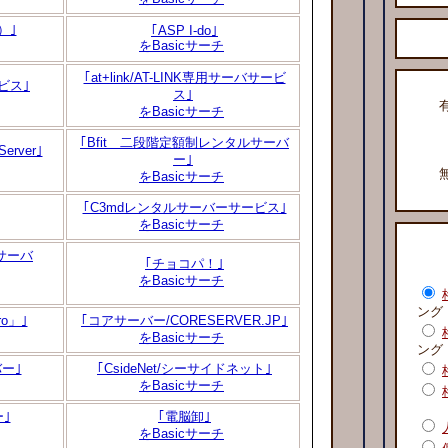
）｣
｢ASP I-do｣
をBasicサーチ
｢at+link/AT-LINK専用サーバサービ
ビス｣
ス｣
をBasicサーチ
｢Bfit 二段階定額制レンタルサーバ
rver｣
ー｣
をBasicサーチ
｢C3mdレンタルサーバーサービス｣
をBasicサーチ
サーバ
｢チョコパ！｣
をBasicサーチ
ング
ro」｣
｢コアサーバー/CORESERVER.JP｣
をBasicサーチ
ング
ー｣
｢CsideNet/シーサイドネット｣
をBasicサーチ
｣
｢電脳卸｣
をBasicサーチ