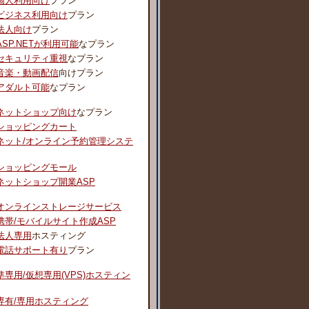
個人利用向け
プラン
ビジネス利用向け
プラン
法人向け
プラン
ASP.NETが利用可能
なプラン
セキュリティ重視
なプラン
音楽・動画配信
向けプラン
アダルト可能
なプラン
ネットショップ向け
なプラン
ショッピングカート
ネット/オンライン予約管理システ
ショッピングモール
ネットショップ開業ASP
オンラインストレージサービス
携帯/モバイルサイト作成ASP
法人専用
ホスティング
電話サポート有り
プラン
準専用/仮想専用(VPS)ホスティン
専有/専用ホスティング