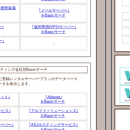
ンス標準装備
｢メールサーバー｣
をBasicサーチ
ー｣
｢仮想専用(VPS)サーバー｣
をBasicサーチ
ー｣
-
ティング会社別Basicサーチ
登録レンタルサーバープランのデータベース
ータを表示します。
ネット｣
｢Ablenet｣
をBasicサーチ
ービス｣
｢アルファソリューションズ｣
をBasicサーチ
ーサーバー｣
｢ASJホスティングサービス｣
をBasicサーチ