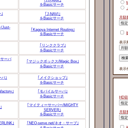
｢ITPARK｣
をBasicサーチ
｣
｢J-NAVI｣
月額
をBasicサーチ
ust-
｢Kagoya Internet Routing｣
をBasicサーチ
表示
｢リンククラブ｣
をBasicサーチ
ルサーバ
｢マジックボックス/Magic Box｣
をBasicサーチ
表示
ーバ｣
｢メイクショップ｣
をBasicサーチ
ctory｣
｢モバイルサーバ｣
をBasicサーチ
HD
｢マイティーサーバー/MIGHTY
｣
SERVER｣
月額
をBasicサーチ
RLINK｣
｢NEO-serve.net/ネオ・サーブ｣
をBasicサーチ