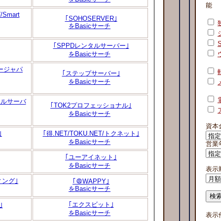
能
mart
｢SOHOSERVER｣
をBasicサーチ
｢SPPDレンタルサーバー｣
をBasicサーチ
ージャパ
｢ステップサーバー｣
をBasicサーチ
タルサーバ
｢TOK2プロフェッショナル｣
をBasicサーチ
資本
｣
｢得.NET/TOKU.NET/トクネット｣
をBasicサーチ
営業
｢ユーアイネット｣
をBasicサーチ
表示
ィング｣
｢＠WAPPY｣
をBasicサーチ
｢エクスビット｣
｣
をBasicサーチ
表示