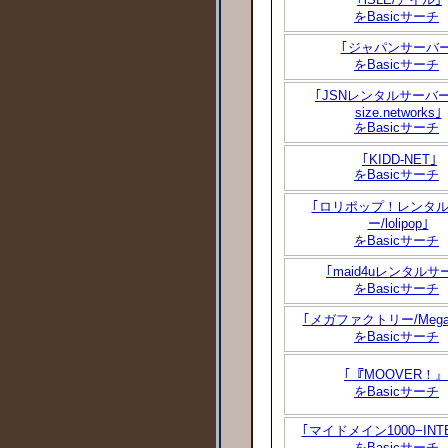
をBasicサーチ
｢ジャパンサーバー
をBasicサーチ
｢JSNレンタルサーバー/J
size.networks｣
をBasicサーチ
｢KIDD-NET｣
をBasicサーチ
｢ロリポップ！レンタ
ー/lolipop｣
をBasicサーチ
｢maid4uレンタルサ
をBasicサーチ
｢メガファクトリー/Megafa
をBasicサーチ
｢『MOOVER！』
をBasicサーチ
｢マイドメイン1000−INTE
をBasicサーチ