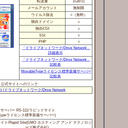
転送量
1GB/日
メールアカウント
無制限
ウイルス除去
○（無料）
独自ドメイン
○
独自CGI
○
SSI
○
PHP
○
「ドライブネットワーク/Drive Network」
詳細表示
「ドライブネットワーク/Drive Network」
比較表
MovableTypeライセンス標準装備サーバー
比較表
公式サイトへのリンク
ドライブネットワーク/Drive Network
用サーバー RS-111
/ラピッドサイト
leTypeライセンス標準装備サーバー)
ト/Rapid Site(GMO ホスティング アンド テクノロジ
ーズ株式会社)