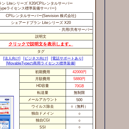
ン Liteシリーズ X20
/CPIレンタルサーバー
leTypeライセンス標準装備サーバー)
CPIレンタルサーバー(Servision 株式会社)
シェアードプラン Liteシリーズ X20
・共用/共有サーバー
説明文
クリックで説明文を表示します。
タグ
[法人向け]
[ビジネス向け]
[電話サポートあり]
[MovableTypeの商用ライセンス標準装備]
初期費用
42000円
月額費用
5880円
HD容量
70GB
転送量
無制限
メールアカウント
500
ウイルス除去
○（無料）
独自ドメイン
○
独自CGI
○
SSI
○