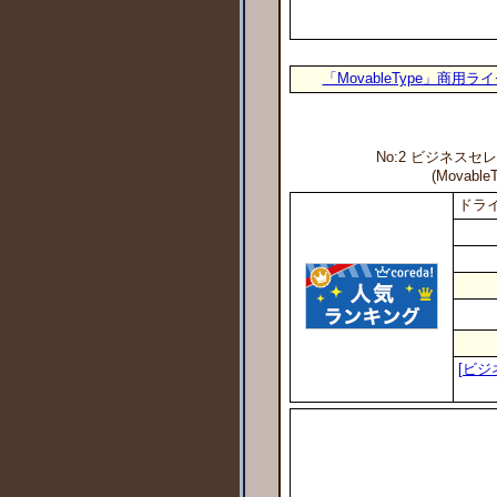
「MovableType」商
No:2 ビジネスセ
(Movab
ドライ
[ビジ