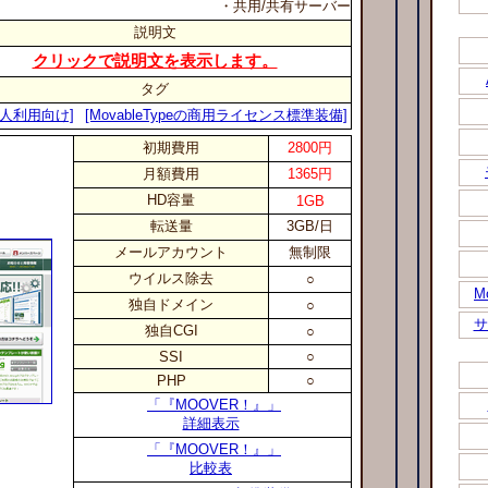
・共用/共有サーバー
説明文
クリックで説明文を表示します。
タグ
個人利用向け]
[MovableTypeの商用ライセンス標準装備]
初期費用
2800円
月額費用
1365円
HD容量
1GB
転送量
3GB/日
メールアカウント
無制限
ウイルス除去
○
M
独自ドメイン
○
サ
独自CGI
○
SSI
○
PHP
○
「『MOOVER！』」
詳細表示
「『MOOVER！』」
比較表