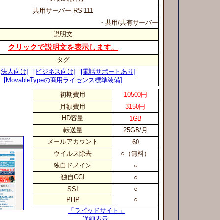
共用サーバー RS-111
・共用/共有サーバー
説明文
クリックで説明文を表示します。
タグ
[法人向け]
[ビジネス向け]
[電話サポートあり]
[MovableTypeの商用ライセンス標準装備]
初期費用
10500円
月額費用
3150円
HD容量
1GB
転送量
25GB/月
メールアカウント
60
ウイルス除去
○（無料）
独自ドメイン
○
独自CGI
○
SSI
○
PHP
○
「ラピッドサイト」
詳細表示