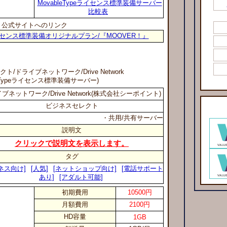
MovableTypeライセンス標準装備サーバー
比較表
公式サイトへのリンク
用ライセンス標準装備オリジナルプラン/『MOOVER！』
レクト
/ドライブネットワーク/Drive Network
leTypeライセンス標準装備サーバー)
ブネットワーク/Drive Network(株式会社シーポイント)
ビジネスセレクト
・共用/共有サーバー
説明文
クリックで説明文を表示します。
タグ
ネス向け]
[人気]
[ネットショップ向け]
[電話サポート
あり]
[アダルト可能]
初期費用
10500円
月額費用
2100円
HD容量
1GB