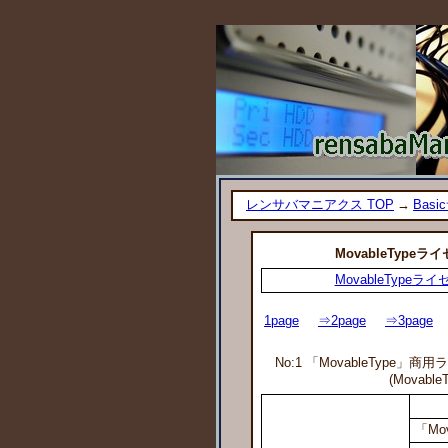
レンサバマニアクス TOP
→
Basi
MovableTyp
MovableTyp
1page
⇒2page
⇒3page
No:1 「MovableTyp
(Movab
「Mo