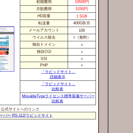
初期費用
10500円
月額費用
5250円
HD容量
1.5GB
転送量
400GB/月
メールアカウント
100
ウイルス除去
○（無料）
独自ドメイン
○
独自CGI
○
SSI
○
PHP
○
「ラピッドサイト」
詳細表示
「ラピッドサイト」
比較表
MovableTypeライセンス標準装備サーバー
比較表
公式サイトへのリンク
ーバー RS-112/ラピッドサイト