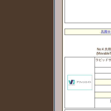
共用サ
No:4 共
(Movab
ラピッドサイ