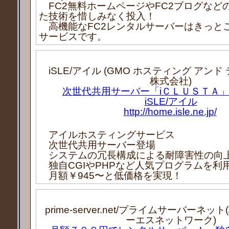
FC2無料ホームページやFC2ブログなど
た技術を惜しみなく投入！
高機能なFC2レンタルサーバーはきっと
サービスです。
iSLE/アイル (GMO ホスティング アン
株式会社)
次世代共用サーバー「iＣＬＵＳＴＡ」
iSLE/アイル
http://home.isle.ne.jp/
アイルホスティングサービス
次世代共用サーバー登場
システムの冗長構成による耐障害性の向
独自CGIやPHPなど人気プログラムを利
月額￥945〜と低価格を実現！
prime-server.net/プライムサーバーネ
ーエスネットワーク)