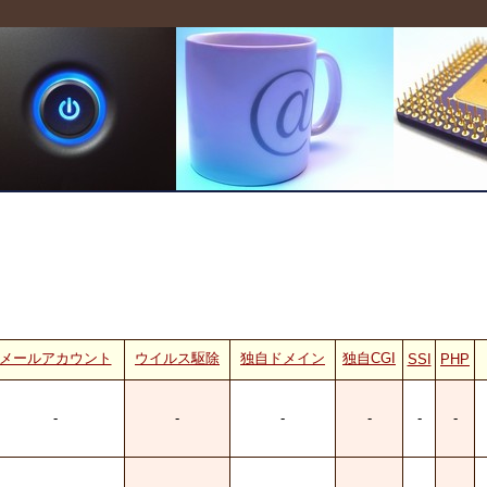
メールアカウント
ウイルス駆除
独自ドメイン
独自CGI
SSI
PHP
-
-
-
-
-
-
-
-
-
-
-
-