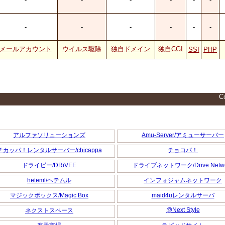
-
-
-
-
-
-
メールアカウント
ウイルス駆除
独自ドメイン
独自CGI
SSI
PHP
Co
アルファソリューションズ
Amu-Server/アミューサーバー
チカッパ！レンタルサーバー/chicappa
チョコパ！
ドライビー/DRiVEE
ドライブネットワーク/Drive Netwo
heteml/ヘテムル
インフォジャムネットワーク
マジックボックス/Magic Box
maid4uレンタルサーバ
@Next Style
ネクストスペース