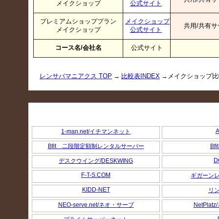
メイクショップ
公式サイト
プレミアムショッププラン
メイクショップ
共用/共有サ
メイクショップ
公式サイト
コース名/会社名
公式サイト
レンサバマニアクス TOP
→
比較表INDEX
→メイクショップ比
A
1-man.net/イチマンネット
Bfit 二段階定額制レンタルサーバー
Bf
D
デスクウイング/DESKWING
F-T-S.COM
ギガーン
KIDD-NET
リ
NEO-serve.net/ネオ・サーブ
NetPla