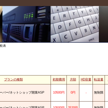
較表
プランの種類
初期費用
月額
HD容量
転送量
ーバー/ネットショップ開業ASP
10500円
0円
無制限
-
ーバー/ネットショップ開業ASP
10500円
2520円
無制限
-