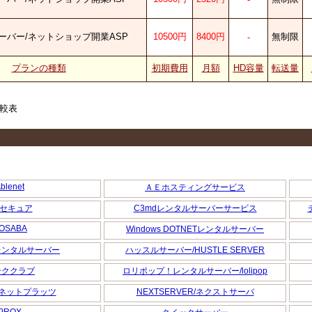
ーバー/ネットショップ開業ASP
10500円
8400円
無制限
-
プランの種類
初期費用
月額
HD容量
転送量
較表
blenet
ＡＥホスティングサービス
itセキュア
C3mdレンタルサーバーサービス
OSABA
Windows DOTNETレンタルサーバー
レンタルサーバー
ハッスルサーバー/HUSTLE SERVER
ンククラブ
ロリポップ！レンタルサーバー/lolipop
tz/ネットプラッツ
NEXTSERVER/ネクストサーバ