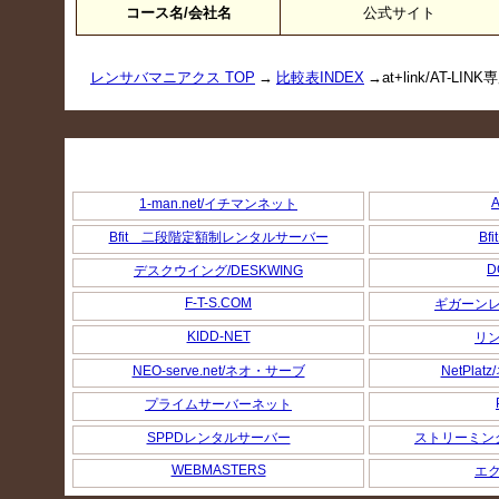
コース名/会社名
公式サイト
レンサバマニアクス TOP
→
比較表INDEX
→at+link/AT-
A
1-man.net/イチマンネット
Bfit 二段階定額制レンタルサーバー
Bf
D
デスクウイング/DESKWING
F-T-S.COM
ギガーン
KIDD-NET
リ
NEO-serve.net/ネオ・サーブ
NetPla
プライムサーバーネット
SPPDレンタルサーバー
ストリーミン
WEBMASTERS
エ