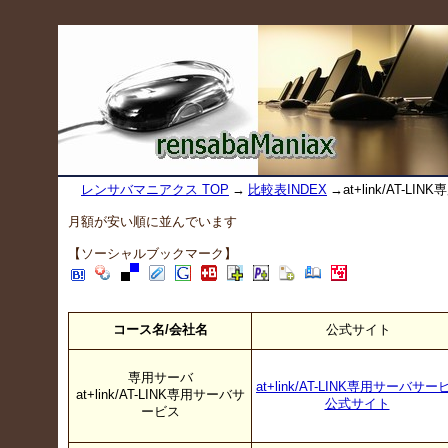
レンサバマニアクス TOP
→
比較表INDEX
→at+link/AT-
月額が安い順に並んでいます
【ソーシャルブックマーク】
コース名/会社名
公式サイト
専用サーバ
at+link/AT-LINK専用サーバサー
at+link/AT-LINK専用サーバサ
公式サイト
ービス