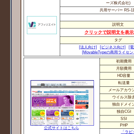
ーズ株式会社)
共用サーバー RS-11
説明文
クリックで説明文を表示
タグ
[法人向け]
[ビジネス向け]
[
[MovableTypeの商用ライセ
初期費用
月額費用
HD容量
転送量
メールアカウ
ウイルス除
独自ドメイ
独自CGI
SSI
PHP
公式サイトはこちら
「ラピ