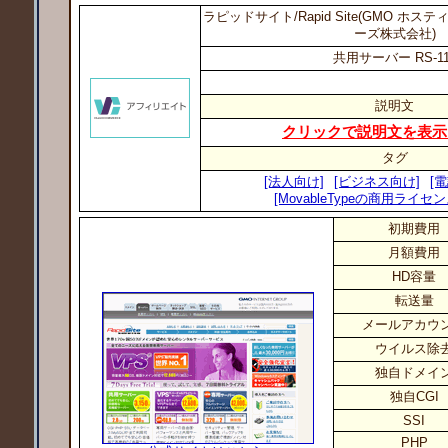
ラピッドサイト/Rapid Site(GMO ホ
ーズ株式会社)
共用サーバー RS-11
説明文
クリックで説明文を表示
タグ
[法人向け]
[ビジネス向け]
[
[MovableTypeの商用ライセ
初期費用
月額費用
HD容量
転送量
メールアカウ
ウイルス除
独自ドメイ
独自CGI
SSI
PHP