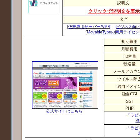
説明文
クリックで説明文を表示
タグ
[仮想専用サーバー/VPS]
[ビジネス向け
[MovableTypeの商用ライセ
初期費用
月額費用
HD容量
転送量
メールアカウ
ウイルス除
独自ドメイ
独自CGI
SSI
PHP
公式サイトはこちら
「ラピ
詳
「ラピ