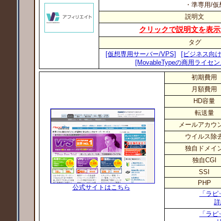
・準専用/仮
説明文
クリックで説明文を表示
タグ
[仮想専用サーバー/VPS]
[ビジネス向け
[MovableTypeの商用ライセ
初期費用
月額費用
HD容量
転送量
メールアカウ
ウイルス除
独自ドメイ
独自CGI
SSI
PHP
公式サイトはこちら
「ラピ
詳
「ラピ