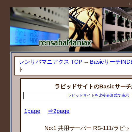
「
レンサバマニアクス TOP
→
BasicサーチIND
ト
ラピッドサイトのBasicサー
ラピッドサイトを比較表形式で表示
1page
⇒2page
No:1 共用サーバー RS-111
/ラピ