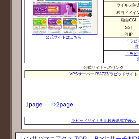
ウイルス除
独自ドメイ
独自CGI
SSI
PHP
公式サイトはこちら
「ラピ
詳
「ラピ
公式サイトへのリンク
VPSサーバー RV-723/ラピッドサイト
1page
⇒2page
ラピッドサイトを比較表形式で表示
レンサバマニアクス TOP
→
BasicサーチIND