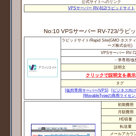
公式サイトへのリンク
VPSサーバー RV-812/ラピッドサイト
No:10 VPSサーバー RV-723
/ラピ
ラピッドサイト/Rapid Site(GMO ホ
ーズ株式会社)
VPSサーバー RV-7
・準専用/仮
説明文
クリックで説明文を表示
タグ
[仮想専用サーバー/VPS]
[ビジネス向け
[MovableTypeの商用ライセ
初期費用
月額費用
HD容量
転送量
メールアカウ