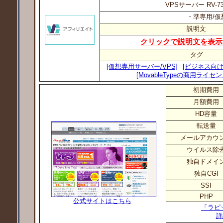
VPSサーバー RV-7
・準専用/仮
説明文
クリックで説明文を表示
タグ
[仮想専用サーバー/VPS]
[ビジネス向け
[MovableTypeの商用ライセ
初期費用
月額費用
HD容量
転送量
メールアカウ
ウイルス除
独自ドメイ
独自CGI
SSI
PHP
公式サイトはこちら
「ラピ
詳