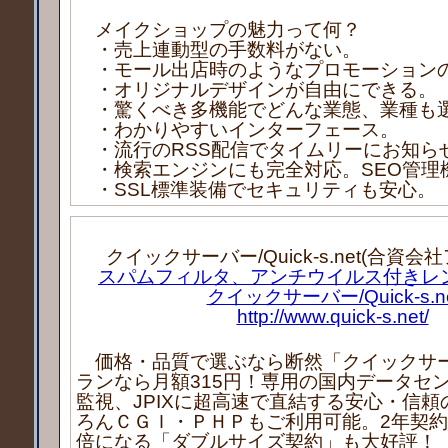
メイクショップの魅力って何？
・売上連動型の手数料がない。
・モール出店時のようなプロモーション
・オリジナルデザインが自由にできる。
・驚くべき多機能でどんな業態、業種も
・わかりやすいインターフェース。
・流行のRSS配信でタイムリーにお知ら
・検索エンジンにも完全対応。SEO管理
・SSL標準装備でセキュリティも安心。
クイックサーバー/Quick-s.net(合資
スパムフィルタ、アンチウイルス付きレ
クイックサーバー/Quick-s.n
http://www.quick-s.net/
価格・品質で選ぶなら断然「クイックサ
ランなら月額315円！専用の国内データセン
監視、JPIXに超高速で直結する安心・信
ろんＣＧＩ・ＰＨＰもご利用可能。2年契
倍になる「ダブルサイズ契約」も大好評！