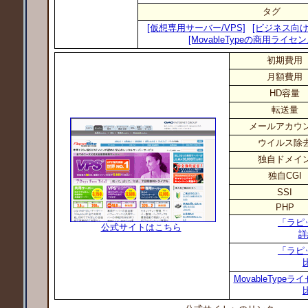
タグ
[仮想専用サーバー/VPS]
[ビジネス向け
[MovableTypeの商用ライセ
初期費用
月額費用
HD容量
転送量
メールアカウ
ウイルス除
独自ドメイ
独自CGI
SSI
PHP
「ラピ
公式サイトはこちら
詳
「ラピ
MovableTyp