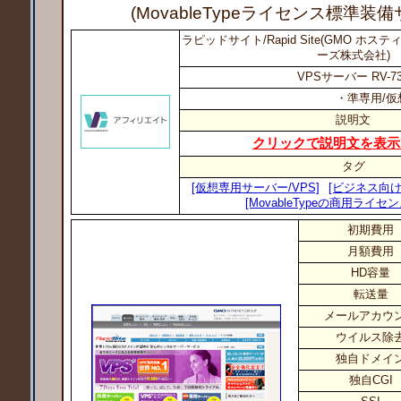
(MovableTypeライセンス標準装
ラピッドサイト/Rapid Site(GMO ホ
ーズ株式会社)
VPSサーバー RV-7
・準専用/仮
説明文
クリックで説明文を表示
タグ
[仮想専用サーバー/VPS]
[ビジネス向け
[MovableTypeの商用ライセ
初期費用
月額費用
HD容量
転送量
メールアカウ
ウイルス除
独自ドメイ
独自CGI