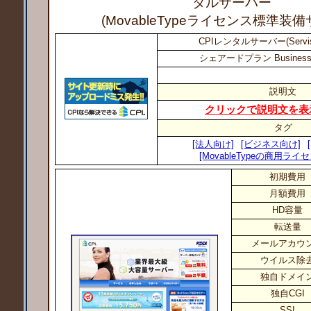
タルサーバー
(MovableTypeライセンス標準装
CPIレンタルサーバー(Servi
シェアードプラン Busines
説明文
クリックで説明文を表
タグ
[法人向け]
[ビジネス向け]
[MovableTypeの商用ラ
初期費用
月額費用
HD容量
転送量
メールアカウ
ウイルス除
独自ドメイ
独自CGI
SSI