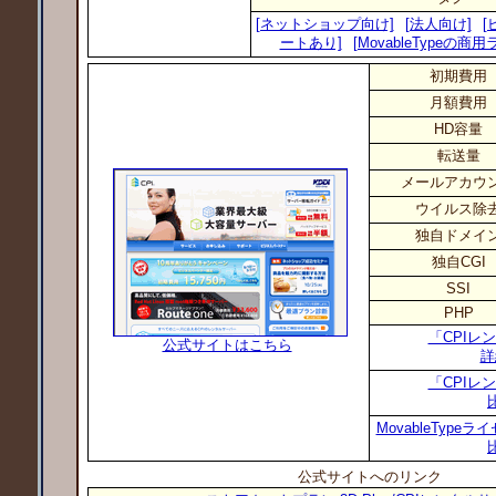
[ネットショップ向け]
[法人向け]
[
ートあり]
[MovableTypeの
初期費用
月額費用
HD容量
転送量
メールアカウ
ウイルス除
独自ドメイ
独自CGI
SSI
PHP
「CPIレ
公式サイトはこちら
詳
「CPIレ
MovableTyp
公式サイトへのリンク