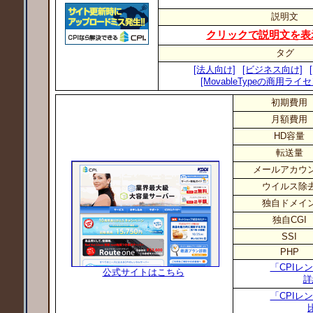
説明文
クリックで説明文を表
タグ
[法人向け]
[ビジネス向け]
[MovableTypeの商用ラ
初期費用
月額費用
HD容量
転送量
メールアカウ
ウイルス除
独自ドメイ
独自CGI
SSI
PHP
「CPIレ
公式サイトはこちら
詳
「CPIレ