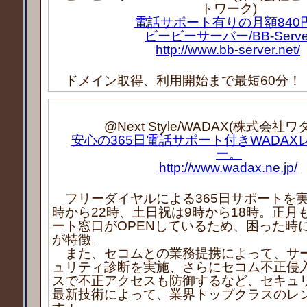
トワーク)
電話サポート有りの月額840
ビービーサーバー/BB-Serve
http://www.bb-server.net/
ドメイン取得、利用開始まで最短60分！
@Next Style/WADAX(株式会社
安心の365日電話サポート付きWADAX
ー。
http://www.wadax.ne.jp/
フリーダイヤルによる365日サポートを実
時から22時、土日祝は9時から18時。正月
ート窓口がOPENしているため、困った時
が特徴。
また、セコムとの業務提携によって、サ
ュリティ診断を実施、さらにセコム不正侵
スで不正アクセスも防御するなど、セキュ
最新技術によって、業界トップクラスのレ