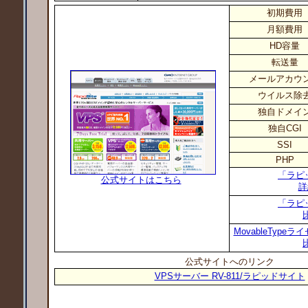
初期費用
月額費用
HD容量
転送量
メールアカウ
ウイルス除
独自ドメイ
独自CGI
SSI
PHP
「ラピ
公式サイトはこちら
詳
「ラピ
MovableTyp
公式サイトへのリンク
VPSサーバー RV-811/ラピッドサイト