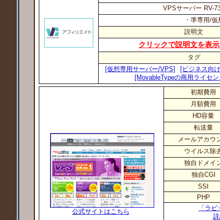
VPSサーバー RV-7
・準専用/仮
説明文
クリックで説明文を表示
タグ
[仮想専用サーバー/VPS]
[ビジネス向け
[MovableTypeの商用ライセ
初期費用
月額費用
HD容量
転送量
メールアカウ
ウイルス除
独自ドメイ
独自CGI
SSI
PHP
「ラピ
公式サイトはこちら
詳