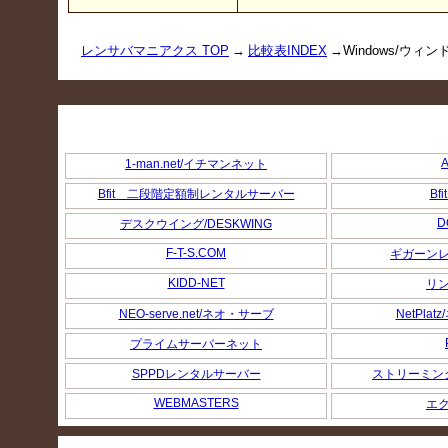
レンサバマニアクス TOP
→
比較表INDEX
→Windows/ウ
A
1-man.net/イチマンネット
Bfit 二段階定額制レンタルサーバー
Bf
D
デスクウイング/DESKWING
F-T-S.COM
ギガーン
KIDD-NET
リ
NEO-serve.net/ネオ・サーブ
NetPla
プライムサーバーネット
SPPDレンタルサーバー
ストリーミン
WEBMASTERS
エ