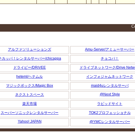
Co
アルファソリューションズ
Amu-Server/アミューサーバー
チカッパ！レンタルサーバー/chicappa
チョコパ！
ドライビー/DRiVEE
ドライブネットワーク/Drive Netwo
heteml/ヘテムル
インフォジャムネットワーク
マジックボックス/Magic Box
maid4uレンタルサーバ
@Next Style
ネクストスペース
楽天市場
ラピッドサイト
スーパーソニックレンタルサーバー
TOK2プロフェッショナル
Yahoo! JAPAN
@YMCレンタルサーバー