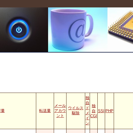
独
自
メール
独
ウイルス
ド
容量
転送量
アカウ
自
SSI
PHP
駆除
メ
ント
CGI
イ
ン