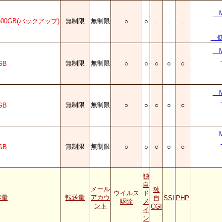
Mi
+500GB(バックアップ)
無制限
無制限
○
○
-
-
-
低
Mi
無制限
無制限
GB
○
○
○
○
○
Mi
無制限
無制限
GB
○
○
○
○
○
Mi
無制限
無制限
GB
○
○
○
○
○
独
自
メール
独
ウイルス
ド
容量
転送量
アカウ
自
SSI
PHP
駆除
メ
ント
CGI
イ
ン